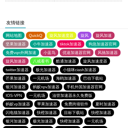
友情链接
网站地图
QuickQ
旋风加速度器
旋风
旋风加速
坚果加速器
小牛加速器
tiktok加速器
狗急加速器官网
免费vqn外网加速
小蓝鸟
优途加速器官网
风驰加速器
旋风加速器
八戒看书
酷通加速器
旋风加速度器
twitter加速器
极光加速器
小猫咪ciash加速器
芒果加速器
一元机场
海鸥加速器
巴伯下载站
银河加速器
蚂蚁npv加速器
手机外国加速器官网
IOS-VPN
一元机场
油管加速器永久免费版
蚂蚁vp加速器
苹果加速器
免费跨墙软件
夏时加速器
闪电猫加速器
快橙加速器
目标下载站
快橙加速器
银河加速器
极光加速器
快橙加速器
一元机场