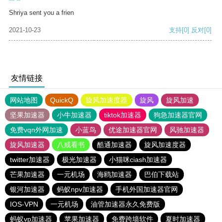
Shriya sent you a frien
2021-10-23
支持
[0]
反对
[0]
友情链接
网站地图
QuickQ
旋风加速度器
旋风
旋风加速
坚果加速器
小牛加速器
tiktok加速器
狗急加速器官网
免费vqn外网加速
小蓝鸟
优途加速器官网
风驰加速器
旋风加速器
八戒看书
酷通加速器
旋风加速度器
twitter加速器
极光加速器
小猫咪ciash加速器
芒果加速器
一元机场
海鸥加速器
巴伯下载站
银河加速器
蚂蚁npv加速器
手机外国加速器官网
IOS-VPN
一元机场
油管加速器永久免费版
蚂蚁vp加速器
苹果加速器
免费跨墙软件
夏时加速器