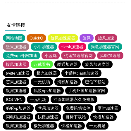
友情链接
网站地图
QuickQ
旋风加速度器
旋风
旋风加速
坚果加速器
小牛加速器
tiktok加速器
狗急加速器官网
免费vqn外网加速
小蓝鸟
优途加速器官网
风驰加速器
旋风加速器
八戒看书
酷通加速器
旋风加速度器
twitter加速器
极光加速器
小猫咪ciash加速器
芒果加速器
一元机场
海鸥加速器
巴伯下载站
银河加速器
蚂蚁npv加速器
手机外国加速器官网
IOS-VPN
一元机场
油管加速器永久免费版
蚂蚁vp加速器
苹果加速器
免费跨墙软件
夏时加速器
闪电猫加速器
快橙加速器
目标下载站
快橙加速器
银河加速器
极光加速器
快橙加速器
一元机场