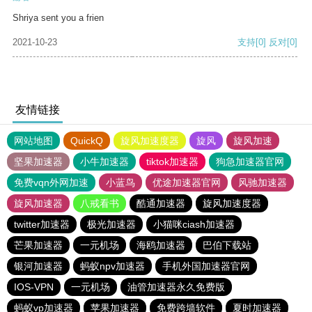
Shriya sent you a frien
2021-10-23
支持
[0]
反对
[0]
友情链接
网站地图
QuickQ
旋风加速度器
旋风
旋风加速
坚果加速器
小牛加速器
tiktok加速器
狗急加速器官网
免费vqn外网加速
小蓝鸟
优途加速器官网
风驰加速器
旋风加速器
八戒看书
酷通加速器
旋风加速度器
twitter加速器
极光加速器
小猫咪ciash加速器
芒果加速器
一元机场
海鸥加速器
巴伯下载站
银河加速器
蚂蚁npv加速器
手机外国加速器官网
IOS-VPN
一元机场
油管加速器永久免费版
蚂蚁vp加速器
苹果加速器
免费跨墙软件
夏时加速器