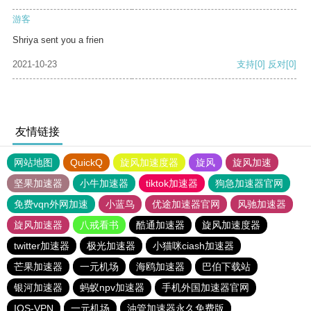
游客
Shriya sent you a frien
2021-10-23
支持
[0]
反对
[0]
友情链接
网站地图
QuickQ
旋风加速度器
旋风
旋风加速
坚果加速器
小牛加速器
tiktok加速器
狗急加速器官网
免费vqn外网加速
小蓝鸟
优途加速器官网
风驰加速器
旋风加速器
八戒看书
酷通加速器
旋风加速度器
twitter加速器
极光加速器
小猫咪ciash加速器
芒果加速器
一元机场
海鸥加速器
巴伯下载站
银河加速器
蚂蚁npv加速器
手机外国加速器官网
IOS-VPN
一元机场
油管加速器永久免费版