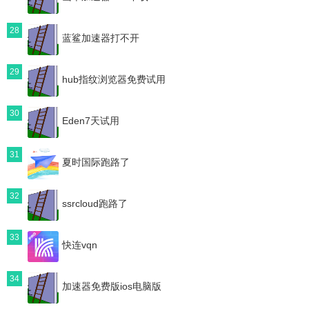
28
蓝鲨加速器打不开
29
hub指纹浏览器免费试用
30
Eden7天试用
31
夏时国际跑路了
32
ssrcloud跑路了
33
快连vqn
34
加速器免费版ios电脑版