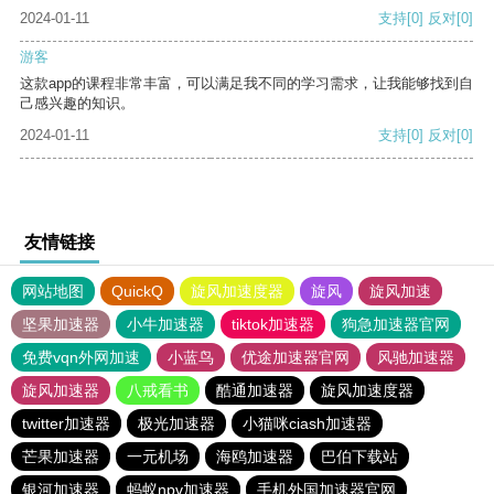
2024-01-11
支持
[0]
反对
[0]
游客
这款app的课程非常丰富，可以满足我不同的学习需求，让我能够找到自
己感兴趣的知识。
2024-01-11
支持
[0]
反对
[0]
友情链接
网站地图
QuickQ
旋风加速度器
旋风
旋风加速
坚果加速器
小牛加速器
tiktok加速器
狗急加速器官网
免费vqn外网加速
小蓝鸟
优途加速器官网
风驰加速器
旋风加速器
八戒看书
酷通加速器
旋风加速度器
twitter加速器
极光加速器
小猫咪ciash加速器
芒果加速器
一元机场
海鸥加速器
巴伯下载站
银河加速器
蚂蚁npv加速器
手机外国加速器官网