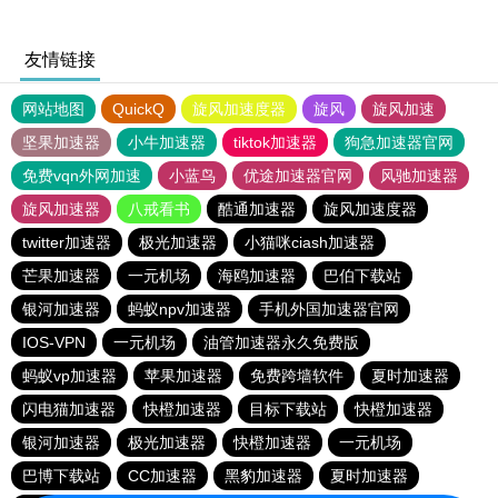
友情链接
网站地图
QuickQ
旋风加速度器
旋风
旋风加速
坚果加速器
小牛加速器
tiktok加速器
狗急加速器官网
免费vqn外网加速
小蓝鸟
优途加速器官网
风驰加速器
旋风加速器
八戒看书
酷通加速器
旋风加速度器
twitter加速器
极光加速器
小猫咪ciash加速器
芒果加速器
一元机场
海鸥加速器
巴伯下载站
银河加速器
蚂蚁npv加速器
手机外国加速器官网
IOS-VPN
一元机场
油管加速器永久免费版
蚂蚁vp加速器
苹果加速器
免费跨墙软件
夏时加速器
闪电猫加速器
快橙加速器
目标下载站
快橙加速器
银河加速器
极光加速器
快橙加速器
一元机场
巴博下载站
CC加速器
黑豹加速器
夏时加速器