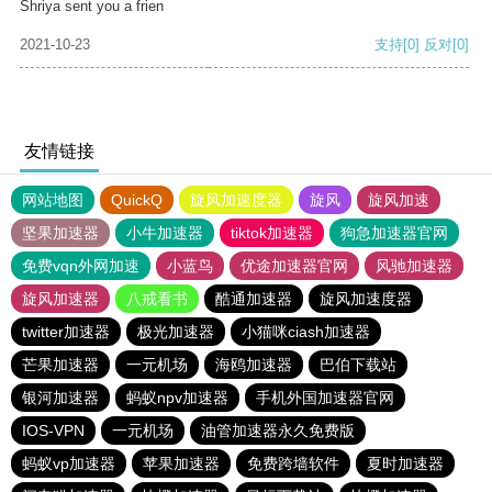
Shriya sent you a frien
2021-10-23
支持
[0]
反对
[0]
友情链接
网站地图
QuickQ
旋风加速度器
旋风
旋风加速
坚果加速器
小牛加速器
tiktok加速器
狗急加速器官网
免费vqn外网加速
小蓝鸟
优途加速器官网
风驰加速器
旋风加速器
八戒看书
酷通加速器
旋风加速度器
twitter加速器
极光加速器
小猫咪ciash加速器
芒果加速器
一元机场
海鸥加速器
巴伯下载站
银河加速器
蚂蚁npv加速器
手机外国加速器官网
IOS-VPN
一元机场
油管加速器永久免费版
蚂蚁vp加速器
苹果加速器
免费跨墙软件
夏时加速器