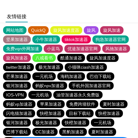
友情链接
网站地图
QuickQ
旋风加速度器
旋风
旋风加速
坚果加速器
小牛加速器
tiktok加速器
狗急加速器官网
免费vqn外网加速
小蓝鸟
优途加速器官网
风驰加速器
旋风加速器
八戒看书
酷通加速器
旋风加速度器
twitter加速器
极光加速器
小猫咪ciash加速器
芒果加速器
一元机场
海鸥加速器
巴伯下载站
银河加速器
蚂蚁npv加速器
手机外国加速器官网
IOS-VPN
一元机场
油管加速器永久免费版
蚂蚁vp加速器
苹果加速器
免费跨墙软件
夏时加速器
闪电猫加速器
快橙加速器
目标下载站
快橙加速器
银河加速器
极光加速器
快橙加速器
一元机场
巴博下载站
CC加速器
黑豹加速器
夏时加速器