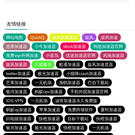
友情链接
网站地图
QuickQ
旋风加速度器
旋风
旋风加速
坚果加速器
小牛加速器
tiktok加速器
狗急加速器官网
免费vqn外网加速
小蓝鸟
优途加速器官网
风驰加速器
旋风加速器
八戒看书
酷通加速器
旋风加速度器
twitter加速器
极光加速器
小猫咪ciash加速器
芒果加速器
一元机场
海鸥加速器
巴伯下载站
银河加速器
蚂蚁npv加速器
手机外国加速器官网
IOS-VPN
一元机场
油管加速器永久免费版
蚂蚁vp加速器
苹果加速器
免费跨墙软件
夏时加速器
闪电猫加速器
快橙加速器
目标下载站
快橙加速器
银河加速器
极光加速器
快橙加速器
一元机场