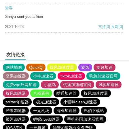
游客
Shriya sent you a frien
2021-10-23
支持
[0]
反对
[0]
友情链接
网站地图
QuickQ
旋风加速度器
旋风
旋风加速
坚果加速器
小牛加速器
tiktok加速器
狗急加速器官网
免费vqn外网加速
小蓝鸟
优途加速器官网
风驰加速器
旋风加速器
八戒看书
酷通加速器
旋风加速度器
twitter加速器
极光加速器
小猫咪ciash加速器
芒果加速器
一元机场
海鸥加速器
巴伯下载站
银河加速器
蚂蚁npv加速器
手机外国加速器官网
IOS-VPN
一元机场
油管加速器永久免费版