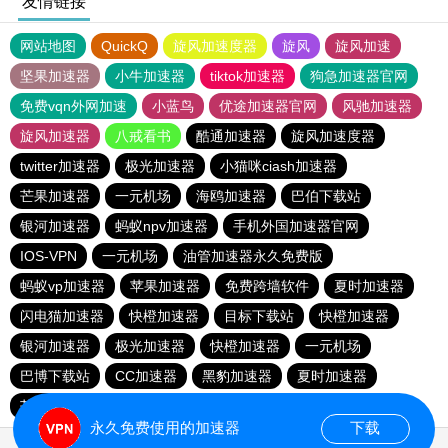
友情链接
网站地图
QuickQ
旋风加速度器
旋风
旋风加速
坚果加速器
小牛加速器
tiktok加速器
狗急加速器官网
免费vqn外网加速
小蓝鸟
优途加速器官网
风驰加速器
旋风加速器
八戒看书
酷通加速器
旋风加速度器
twitter加速器
极光加速器
小猫咪ciash加速器
芒果加速器
一元机场
海鸥加速器
巴伯下载站
银河加速器
蚂蚁npv加速器
手机外国加速器官网
IOS-VPN
一元机场
油管加速器永久免费版
蚂蚁vp加速器
苹果加速器
免费跨墙软件
夏时加速器
闪电猫加速器
快橙加速器
目标下载站
快橙加速器
银河加速器
极光加速器
快橙加速器
一元机场
巴博下载站
CC加速器
黑豹加速器
夏时加速器
芒果加速器
旋风加速度器
海鸥加速器
永久免费使用的加速器
下载