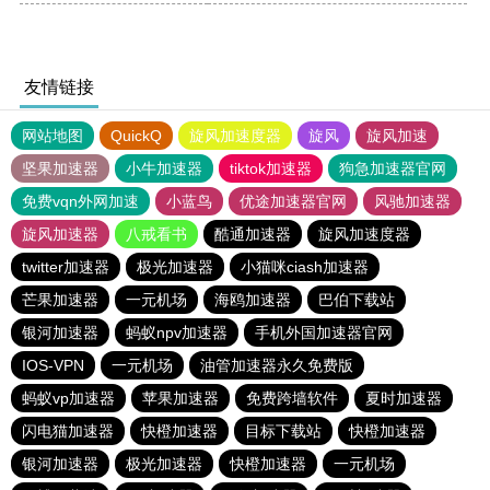
友情链接
网站地图
QuickQ
旋风加速度器
旋风
旋风加速
坚果加速器
小牛加速器
tiktok加速器
狗急加速器官网
免费vqn外网加速
小蓝鸟
优途加速器官网
风驰加速器
旋风加速器
八戒看书
酷通加速器
旋风加速度器
twitter加速器
极光加速器
小猫咪ciash加速器
芒果加速器
一元机场
海鸥加速器
巴伯下载站
银河加速器
蚂蚁npv加速器
手机外国加速器官网
IOS-VPN
一元机场
油管加速器永久免费版
蚂蚁vp加速器
苹果加速器
免费跨墙软件
夏时加速器
闪电猫加速器
快橙加速器
目标下载站
快橙加速器
银河加速器
极光加速器
快橙加速器
一元机场