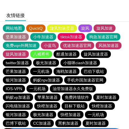
友情链接
网站地图
QuickQ
旋风加速度器
旋风
旋风加速
坚果加速器
小牛加速器
tiktok加速器
狗急加速器官网
免费vqn外网加速
小蓝鸟
优途加速器官网
风驰加速器
旋风加速器
八戒看书
酷通加速器
旋风加速度器
twitter加速器
极光加速器
小猫咪ciash加速器
芒果加速器
一元机场
海鸥加速器
巴伯下载站
银河加速器
蚂蚁npv加速器
手机外国加速器官网
IOS-VPN
一元机场
油管加速器永久免费版
蚂蚁vp加速器
苹果加速器
免费跨墙软件
夏时加速器
闪电猫加速器
快橙加速器
目标下载站
快橙加速器
银河加速器
极光加速器
快橙加速器
一元机场
巴博下载站
CC加速器
黑豹加速器
夏时加速器