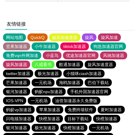
友情链接
网站地图
QuickQ
旋风加速度器
旋风
旋风加速
坚果加速器
小牛加速器
tiktok加速器
狗急加速器官网
免费vqn外网加速
小蓝鸟
优途加速器官网
风驰加速器
旋风加速器
八戒看书
酷通加速器
旋风加速度器
twitter加速器
极光加速器
小猫咪ciash加速器
芒果加速器
一元机场
海鸥加速器
巴伯下载站
银河加速器
蚂蚁npv加速器
手机外国加速器官网
IOS-VPN
一元机场
油管加速器永久免费版
蚂蚁vp加速器
苹果加速器
免费跨墙软件
夏时加速器
闪电猫加速器
快橙加速器
目标下载站
快橙加速器
银河加速器
极光加速器
快橙加速器
一元机场