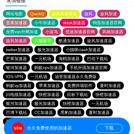
友情链接
网站地图
QuickQ
旋风加速度器
旋风
旋风加速
坚果加速器
小牛加速器
tiktok加速器
狗急加速器官网
免费vqn外网加速
小蓝鸟
优途加速器官网
风驰加速器
旋风加速器
八戒看书
酷通加速器
旋风加速度器
twitter加速器
极光加速器
小猫咪ciash加速器
芒果加速器
一元机场
海鸥加速器
巴伯下载站
银河加速器
蚂蚁npv加速器
手机外国加速器官网
IOS-VPN
一元机场
油管加速器永久免费版
蚂蚁vp加速器
苹果加速器
免费跨墙软件
夏时加速器
闪电猫加速器
快橙加速器
目标下载站
快橙加速器
银河加速器
极光加速器
快橙加速器
一元机场
巴博下载站
CC加速器
黑豹加速器
夏时加速器
芒果加速器
旋风加速度器
海鸥加速器
永久免费使用的加速器
下载