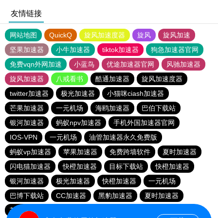
友情链接
网站地图
QuickQ
旋风加速度器
旋风
旋风加速
坚果加速器
小牛加速器
tiktok加速器
狗急加速器官网
免费vqn外网加速
小蓝鸟
优途加速器官网
风驰加速器
旋风加速器
八戒看书
酷通加速器
旋风加速度器
twitter加速器
极光加速器
小猫咪ciash加速器
芒果加速器
一元机场
海鸥加速器
巴伯下载站
银河加速器
蚂蚁npv加速器
手机外国加速器官网
IOS-VPN
一元机场
油管加速器永久免费版
蚂蚁vp加速器
苹果加速器
免费跨墙软件
夏时加速器
闪电猫加速器
快橙加速器
目标下载站
快橙加速器
银河加速器
极光加速器
快橙加速器
一元机场
巴博下载站
CC加速器
黑豹加速器
夏时加速器
芒果加速器
旋风加速度器
海鸥加速器