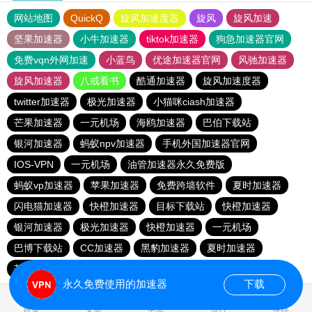
网站地图
QuickQ
旋风加速度器
旋风
旋风加速
坚果加速器
小牛加速器
tiktok加速器
狗急加速器官网
免费vqn外网加速
小蓝鸟
优途加速器官网
风驰加速器
旋风加速器
八戒看书
酷通加速器
旋风加速度器
twitter加速器
极光加速器
小猫咪ciash加速器
芒果加速器
一元机场
海鸥加速器
巴伯下载站
银河加速器
蚂蚁npv加速器
手机外国加速器官网
IOS-VPN
一元机场
油管加速器永久免费版
蚂蚁vp加速器
苹果加速器
免费跨墙软件
夏时加速器
闪电猫加速器
快橙加速器
目标下载站
快橙加速器
银河加速器
极光加速器
快橙加速器
一元机场
巴博下载站
CC加速器
黑豹加速器
夏时加速器
芒果加速器
旋风加速度器
海鸥加速器
永久免费使用的加速器
下载
首页
安卓
苹果
排行
推荐