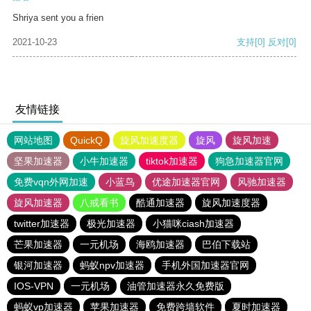
Shriya sent you a frien
2021-10-23
支持
[0]
反对
[0]
友情链接
网站地图
QuickQ
旋风加速度器
旋风
旋风加速
坚果加速器
小牛加速器
tiktok加速器
狗急加速器官网
免费vqn外网加速
小蓝鸟
优途加速器官网
风驰加速器
旋风加速器
八戒看书
酷通加速器
旋风加速度器
twitter加速器
极光加速器
小猫咪ciash加速器
芒果加速器
一元机场
海鸥加速器
巴伯下载站
银河加速器
蚂蚁npv加速器
手机外国加速器官网
IOS-VPN
一元机场
油管加速器永久免费版
蚂蚁vp加速器
苹果加速器
免费跨墙软件
夏时加速器