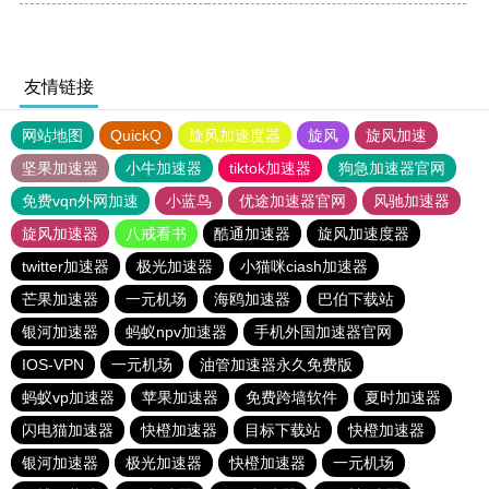
友情链接
网站地图
QuickQ
旋风加速度器
旋风
旋风加速
坚果加速器
小牛加速器
tiktok加速器
狗急加速器官网
免费vqn外网加速
小蓝鸟
优途加速器官网
风驰加速器
旋风加速器
八戒看书
酷通加速器
旋风加速度器
twitter加速器
极光加速器
小猫咪ciash加速器
芒果加速器
一元机场
海鸥加速器
巴伯下载站
银河加速器
蚂蚁npv加速器
手机外国加速器官网
IOS-VPN
一元机场
油管加速器永久免费版
蚂蚁vp加速器
苹果加速器
免费跨墙软件
夏时加速器
闪电猫加速器
快橙加速器
目标下载站
快橙加速器
银河加速器
极光加速器
快橙加速器
一元机场