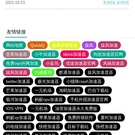
2021-10-23
支持
[0]
反对
[0]
友情链接
网站地图
QuickQ
旋风加速度器
旋风
旋风加速
坚果加速器
小牛加速器
tiktok加速器
狗急加速器官网
免费vqn外网加速
小蓝鸟
优途加速器官网
风驰加速器
旋风加速器
八戒看书
酷通加速器
旋风加速度器
twitter加速器
极光加速器
小猫咪ciash加速器
芒果加速器
一元机场
海鸥加速器
巴伯下载站
银河加速器
蚂蚁npv加速器
手机外国加速器官网
IOS-VPN
一元机场
油管加速器永久免费版
蚂蚁vp加速器
苹果加速器
免费跨墙软件
夏时加速器
闪电猫加速器
快橙加速器
目标下载站
快橙加速器