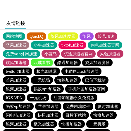
友情链接
网站地图
QuickQ
旋风加速度器
旋风
旋风加速
坚果加速器
小牛加速器
tiktok加速器
狗急加速器官网
免费vqn外网加速
小蓝鸟
优途加速器官网
风驰加速器
旋风加速器
八戒看书
酷通加速器
旋风加速度器
twitter加速器
极光加速器
小猫咪ciash加速器
芒果加速器
一元机场
海鸥加速器
巴伯下载站
银河加速器
蚂蚁npv加速器
手机外国加速器官网
IOS-VPN
一元机场
油管加速器永久免费版
蚂蚁vp加速器
苹果加速器
免费跨墙软件
夏时加速器
闪电猫加速器
快橙加速器
目标下载站
快橙加速器
银河加速器
极光加速器
快橙加速器
一元机场