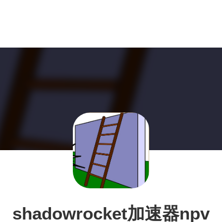
shadowrocket加速器npv